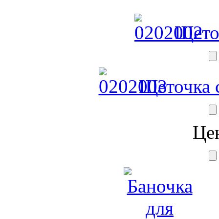
Щеточ
Щеточка с
Це