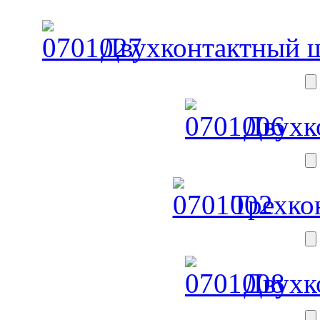
Двухконтактный ш
Двухк
Трехко
Двухк